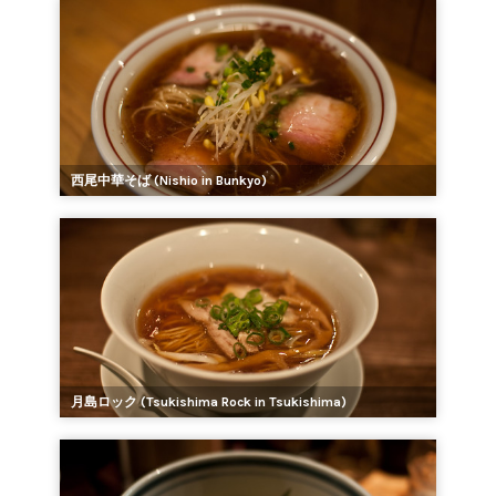
西尾中華そば (Nishio in Bunkyo)
月島ロック (Tsukishima Rock in Tsukishima)