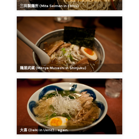
三田製麺所 (Mita Seimen in Ebisu)
麺屋武蔵 (Menya Musashi in Shinjuku)
大喜 (Daiki in Ueno)... again.