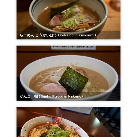
らーめん こうかいぼう (Kokaibo in Kiyosumi)
がんこ一徹 (Ganko Ittetsu in Nakano)