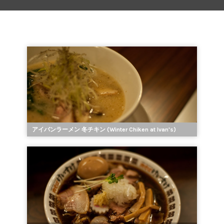
アイバンラーメン 冬チキン (Winter Chiken at Ivan's)