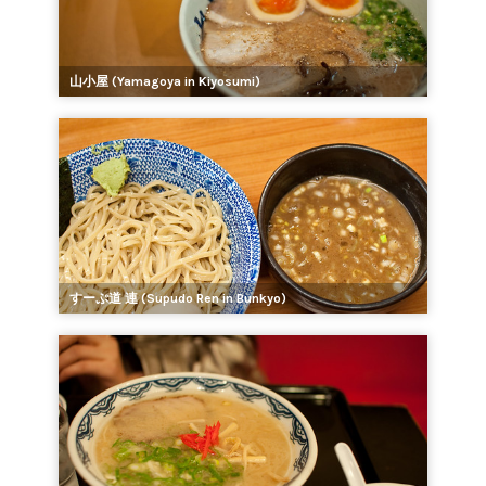
山小屋 (Yamagoya in Kiyosumi)
すーぷ道 連 (Supudo Ren in Bunkyo)