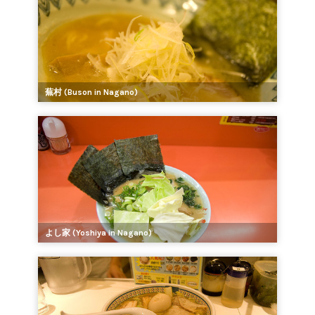
蕪村 (Buson in Nagano)
よし家 (Yoshiya in Nagano)