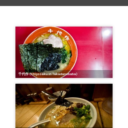
千代作 (Chiyosaku in Takadanobaba)