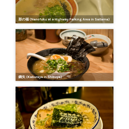
那の福 (Nanofuku at a Highway Parking Area in Saitama)
鏑矢 (Kaburaya in Shibuya)