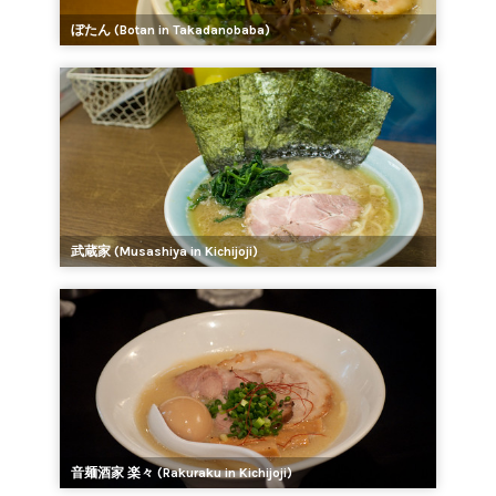
ぼたん (Botan in Takadanobaba)
武蔵家 (Musashiya in Kichijoji)
音麺酒家 楽々 (Rakuraku in Kichijoji)