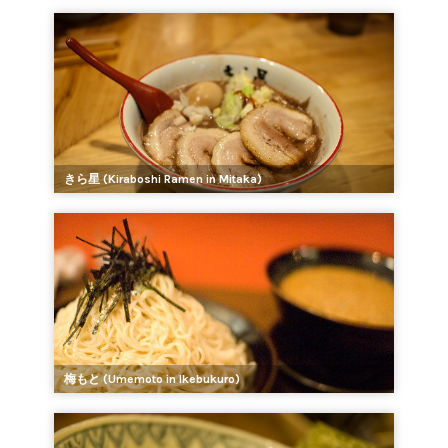
きら星 (Kiraboshi Ramen in Mitaka)
梅もと (Umemoto in Ikebukuro)