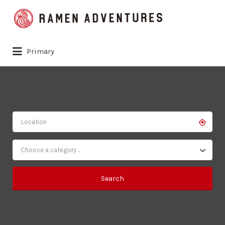
Search
for:
Primary
Choose a category…
Search