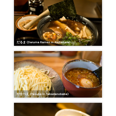
だるま (Daruma Ramen in Akihabara)
やすべえ (Yasube in Takadanobaba)