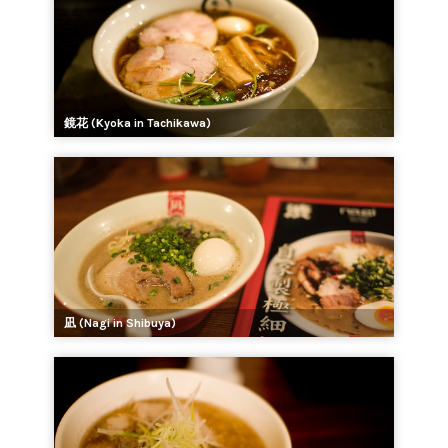
鏡花 (Kyoka in Tachikawa)
凪 (Nagi in Shibuya)