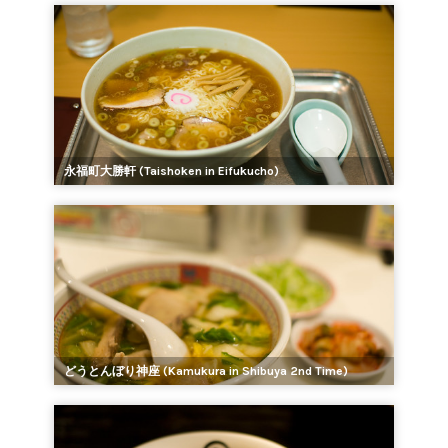
永福町大勝軒 (Taishoken in Eifukucho)
どうとんぼり神座 (Kamukura in Shibuya 2nd Time)