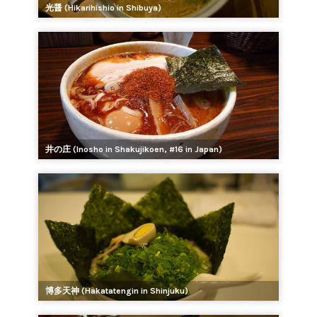
光醤 (Hikarihishio in Shibuya)
井の庄 (Inosho in Shakujikoen, #16 in Japan)
博多天神 (Hakatatengin in Shinjuku)