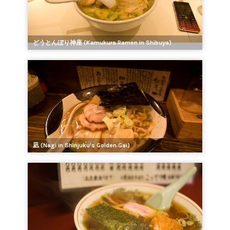
どうとんぼり神座 (Kamukura Ramen in Shibuya)
凪 (Nagi in Shinjuku's Golden Gai)