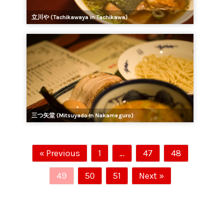
立川や (Tachikawaya in Tachikawa)
三つ矢堂 (Mitsuyado in Nakameguro)
« Previous
1
…
47
48
49
50
51
Next »