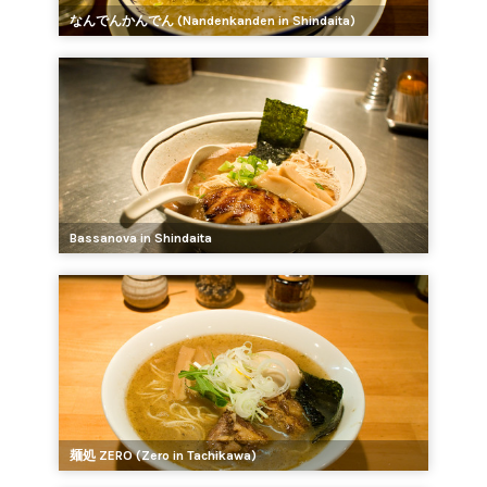
なんでんかんでん (Nandenkanden in Shindaita)
Bassanova in Shindaita
麺処 ZERO (Zero in Tachikawa)