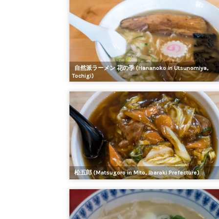
自然派ラーメン 花の季 (Hananoko in Utsunomiya,
Tochigi)
松五郎 (Matsugoro in Mito, Ibaraki Prefecture)