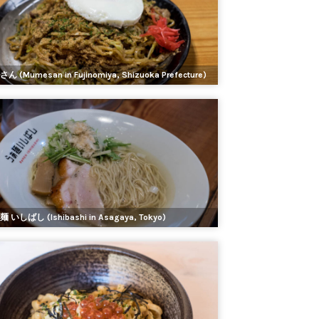
ん (Mumesan in Fujinomiya, Shizuoka Prefecture)
 いしばし (Ishibashi in Asagaya, Tokyo)