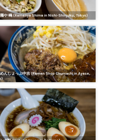
や 嶋 (Ramenya Shima in Nishi-Shinjuku, Tokyo)
んしょっぷ中吉 (Ramen Shop Chumachi in Ayase,
o)