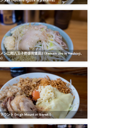
ダ軒 (Holland House in Saitama)
ン二郎八王子野猿街道店2 (Ramen Jiro in Hachioji,
o)
ウント (High Mount in Ibaraki)