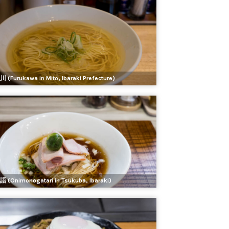
(Furukawa in Mito, Ibaraki Prefecture)
 (Onimonogatari in Tsukuba, Ibaraki)