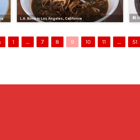
粋 (I
ia
L.A. Birria in Los Angeles, California
s
1
…
7
8
9
10
11
…
51