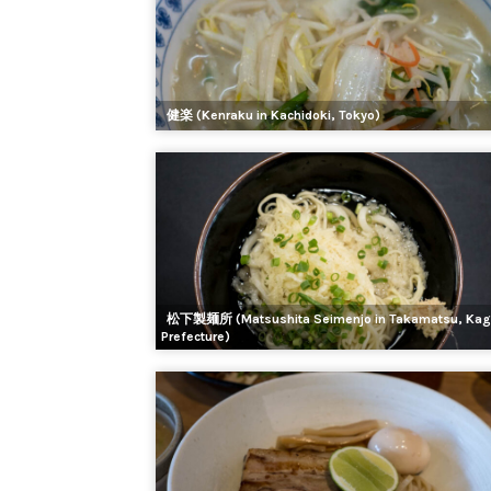
健楽 (Kenraku in Kachidoki, Tokyo)
松下製麺所 (Matsushita Seimenjo in Takamatsu, Ka
Prefecture)