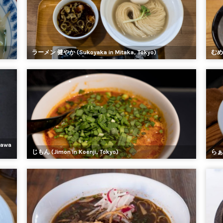
ラーメン 健やか (Sukoyaka in Mitaka, Tokyo)
むめさ
gawa
じもん (Jimon in Koenji, Tokyo)
らぁ麺