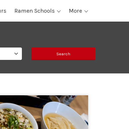
urs
Ramen Schools
More
Search