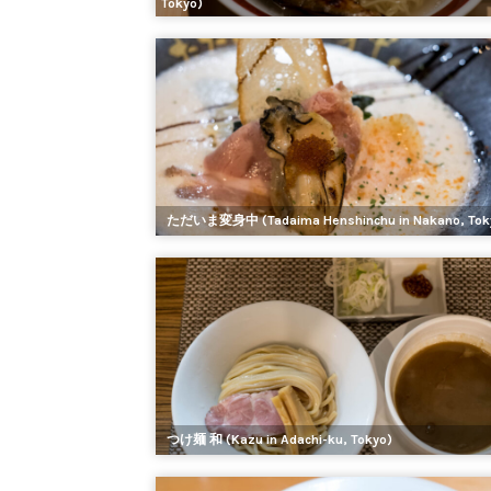
Tokyo)
ただいま変身中 (Tadaima Henshinchu in Nakano, Tok
つけ麺 和 (Kazu in Adachi-ku, Tokyo)