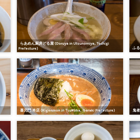
らあめん厨房どる屋 (Doruya in Utsunomiya, Tochigi
ふる川 
Prefecture)
喜元門 本店 (Kigenmon in Tsukuba, Ibaraki Prefecture)
鬼者語