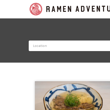
Search
for: