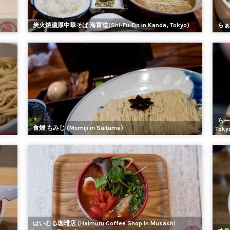
炭火焼濃厚中華そば 海富道(Shi-Fu-Do in Kanda, Tokyo)
らぁ麺
らーめ
食煅 もみじ (Momiji in Saitama)
Toky
はいむる珈琲店 (Haimuru Coffee Shop in Musashi