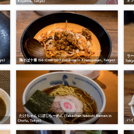
オラン
Koyama, Tokyo)
ラーメ
yo)
鶏そば十番 156 ICHIKORO (Ichikoro in Azabujuban, Tokyo)
Toky
たけちゃん にぼしらーめん (Takechan Niboshi Ramen in
ハイマ
Chofu, Tokyo)