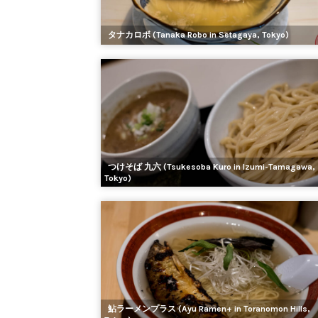
タナカロボ (Tanaka Robo in Setagaya, Tokyo)
つけそば 九六 (Tsukesoba Kuro in Izumi-Tamagawa,
Tokyo)
鮎ラーメンプラス (Ayu Ramen+ in Toranomon Hills,