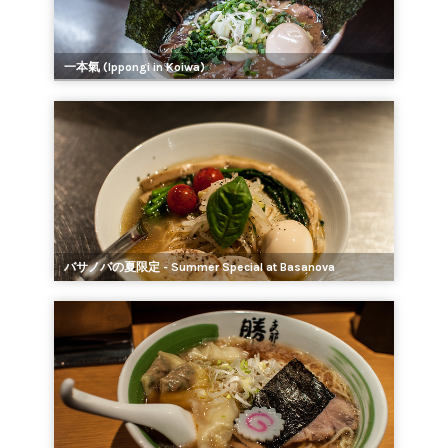
一本氣 (Ippongi in Koiwa)
バサノバの夏限定 - Summer Special at Basanova