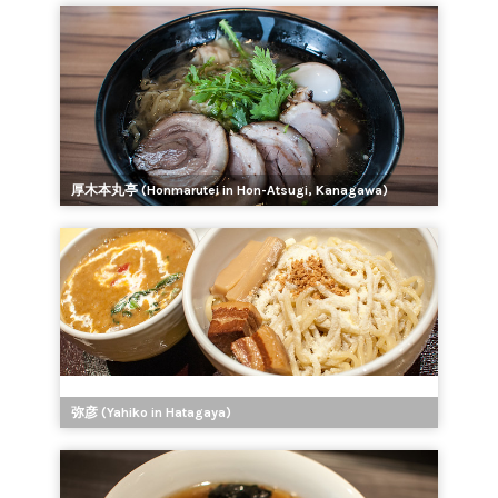
厚木本丸亭 (Honmarutei in Hon-Atsugi, Kanagawa)
弥彦 (Yahiko in Hatagaya)