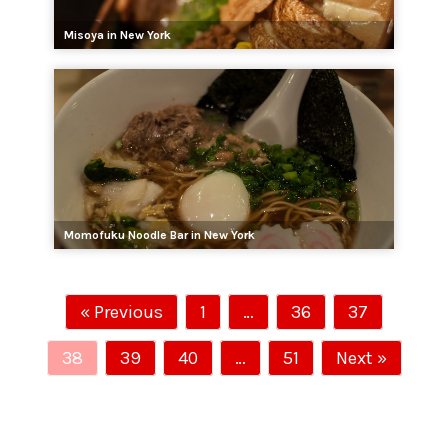
Misoya in New York
Momofuku Noodle Bar in New York
« Previous
1
…
36
37
38
39
40
…
51
Next »