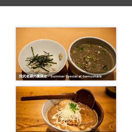
我武者羅の夏限定 - Summer Special at Gamushara