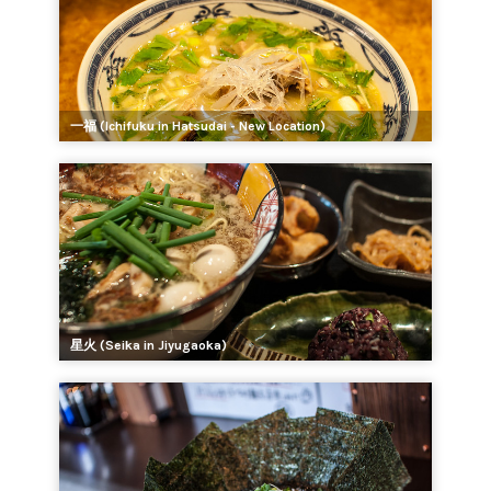
一福 (Ichifuku in Hatsudai - New Location)
星火 (Seika in Jiyugaoka)