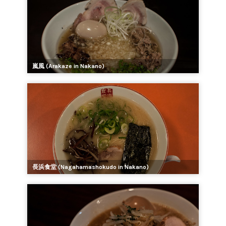
嵐風 (Arakaze in Nakano)
長浜食堂 (Nagahamashokudo in Nakano)