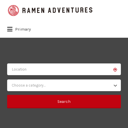
Search
for:
Primary
Choose a category…
Search