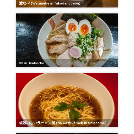
渡なべ (Watanabe in Takadanobaba)
33 in Jimbocho
値段のないラーメン屋 (No Cost Ramen in Shiodome)