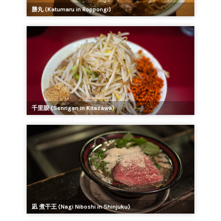
勝丸 (Katumaru in Roppongi)
千里眼 (Senrigan in Kitazawa)
凪 煮干王 (Nagi Niboshi in Shinjuku)