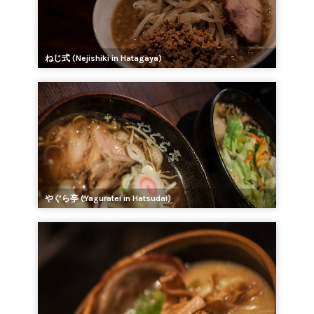
ねじ式 (Nejishiki in Hatagaya)
やぐら亭 (Yaguratei in Hatsudai)