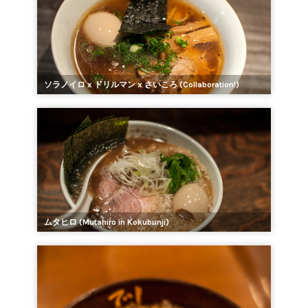
ソラノイロ x ドリルマン x さいころ (Collaboration!)
ムタヒロ (Mutahiro in Kokubunji)