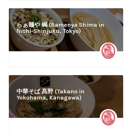
らぁ麺や 嶋 (Ramenya Shima in
Nishi-Shinjuku, Tokyo)
中華そば 髙野 (Takano in
Yokohama, Kanagawa)