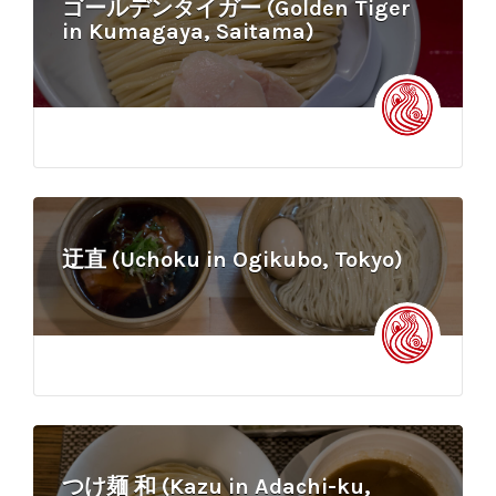
ゴールデンタイガー (Golden Tiger
in Kumagaya, Saitama)
迂直 (Uchoku in Ogikubo, Tokyo)
つけ麺 和 (Kazu in Adachi-ku,