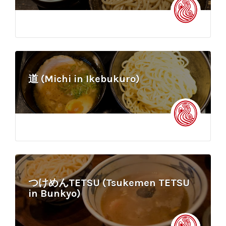
道 (Michi in Ikebukuro)
つけめんTETSU (Tsukemen TETSU
in Bunkyo)