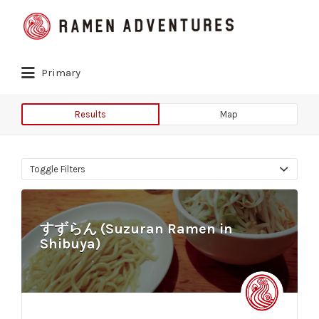
Search
for:
Primary
Results
Map
Toggle Filters
すずらん (Suzuran Ramen in
Shibuya)