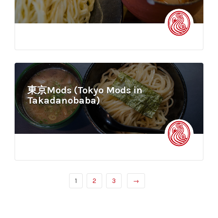
東京Mods (Tokyo Mods in
Takadanobaba)
1
2
3
→