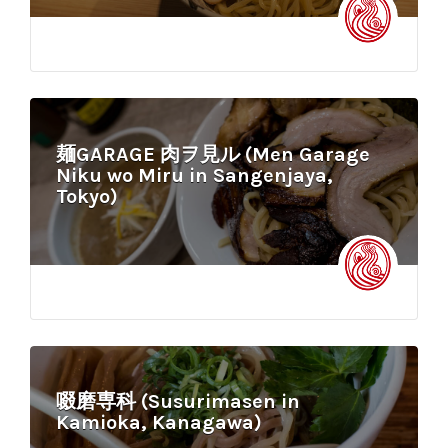
麺GARAGE 肉ヲ見ル (Men Garage
Niku wo Miru in Sangenjaya,
Tokyo)
啜磨専科 (Susurimasen in
Kamioka, Kanagawa)