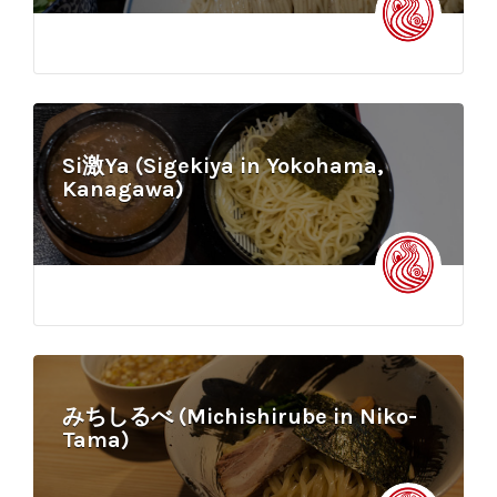
Si激Ya (Sigekiya in Yokohama,
Kanagawa)
みちしるべ (Michishirube in Niko-
Tama)