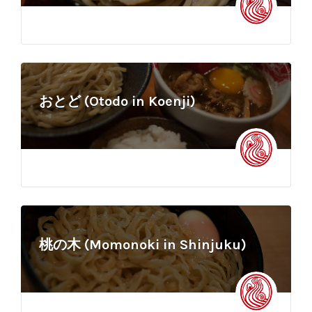
おとど (Otodo in Koenji)
桃の木 (Momonoki in Shinjuku)