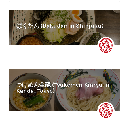
ばくだん (Bakudan in Shinjuku)
つけめん金龍 (Tsukemen Kinryu in
Kanda, Tokyo)