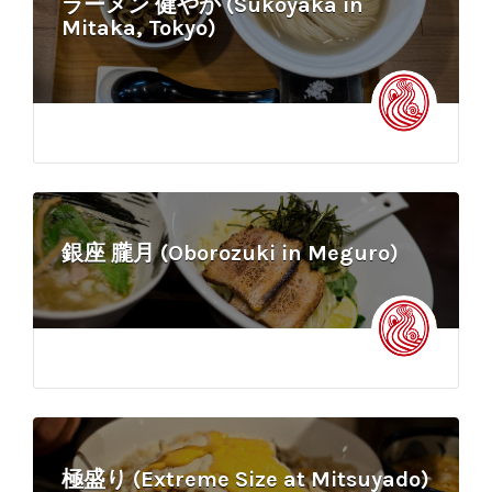
ラーメン 健やか (Sukoyaka in
Mitaka, Tokyo)
銀座 朧月 (Oborozuki in Meguro)
極盛り (Extreme Size at Mitsuyado)