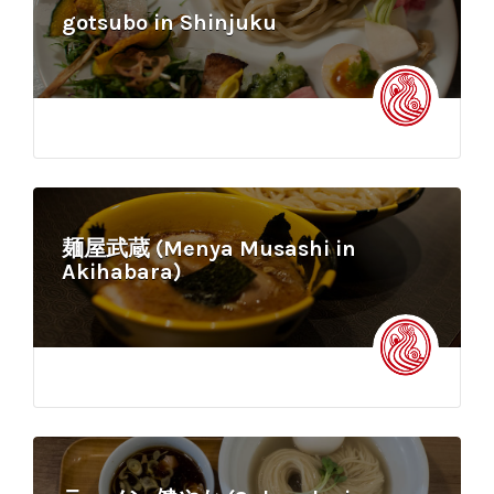
gotsubo in Shinjuku
麺屋武蔵 (Menya Musashi in
Akihabara)