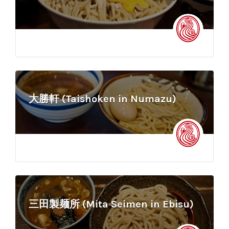
大勝軒 (Taishoken in Numazu)
三田製麺所 (Mita Seimen in Ebisu)