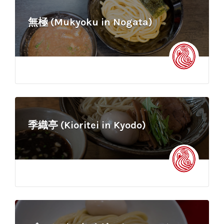
無極 (Mukyoku in Nogata)
季織亭 (Kioritei in Kyodo)