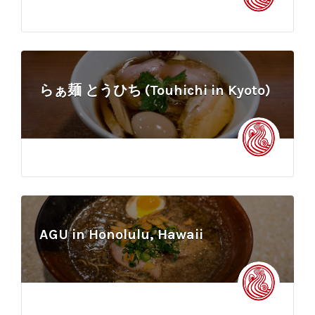
らぁ麺 とうひち (Touhichi in Kyoto)
AGU in Honolulu, Hawaii