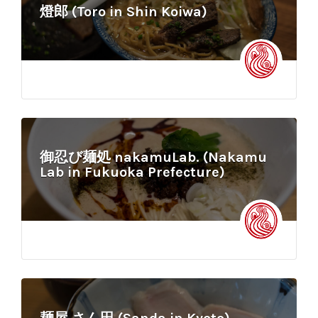
燈郎 (Toro in Shin Koiwa)
御忍び麺処 nakamuLab. (Nakamu
Lab in Fukuoka Prefecture)