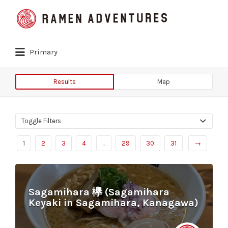
Search
for:
Primary
Results
Map
Toggle Filters
1
2
3
4
...
29
30
31
→
Sagamihara 欅 (Sagamihara
Keyaki in Sagamihara, Kanagawa)