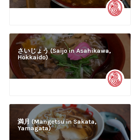
さいじょう (Saijo in Asahikawa,
Hokkaido)
満月 (Mangetsu in Sakata,
Yamagata)