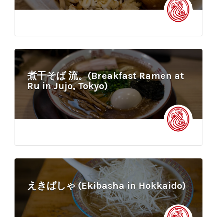
煮干そば 流。(Breakfast Ramen at
Ru in Jujo, Tokyo)
えきばしゃ (Ekibasha in Hokkaido)