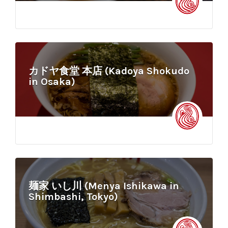
カドヤ食堂 本店 (Kadoya Shokudo
in Osaka)
麺家 いし川 (Menya Ishikawa in
Shimbashi, Tokyo)