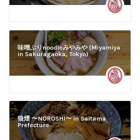
味噌ぶりnoodleみやみや (Miyamiya
in Sakuragaoka, Tokyo)
狼煙 〜NOROSHI〜 in Saitama
Prefecture