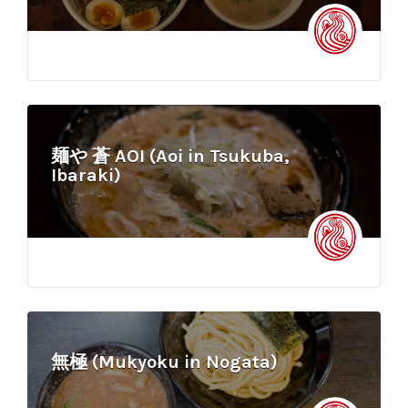
麺や 蒼 AOI (Aoi in Tsukuba,
Ibaraki)
無極 (Mukyoku in Nogata)