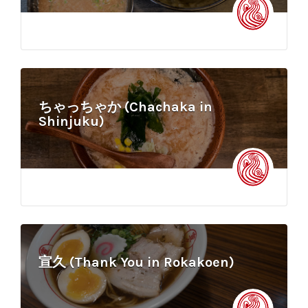
ちゃっちゃか (Chachaka in
Shinjuku)
宣久 (Thank You in Rokakoen)