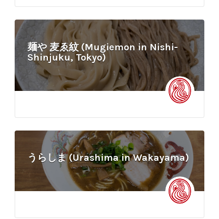
麺や 麦ゑ紋 (Mugiemon in Nishi-
Shinjuku, Tokyo)
うらしま (Urashima in Wakayama)