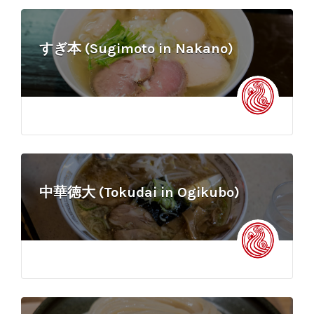
すぎ本 (Sugimoto in Nakano)
中華徳大 (Tokudai in Ogikubo)