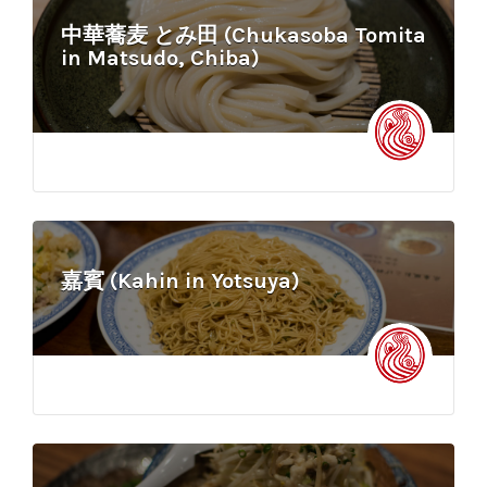
中華蕎麦 とみ田 (Chukasoba Tomita
in Matsudo, Chiba)
嘉賓 (Kahin in Yotsuya)