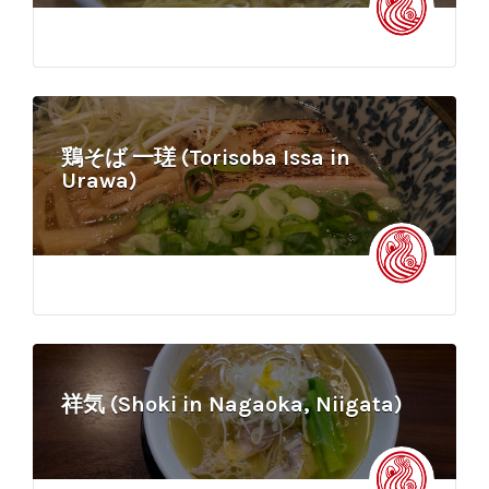
鶏そば 一瑳 (Torisoba Issa in
Urawa)
祥気 (Shoki in Nagaoka, Niigata)