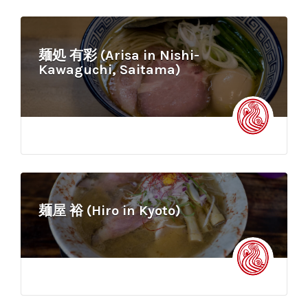
麺処 有彩 (Arisa in Nishi-
Kawaguchi, Saitama)
麺屋 裕 (Hiro in Kyoto)