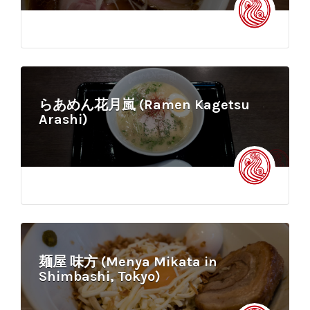
らあめん花月嵐 (Ramen Kagetsu
Arashi)
麺屋 味方 (Menya Mikata in
Shimbashi, Tokyo)