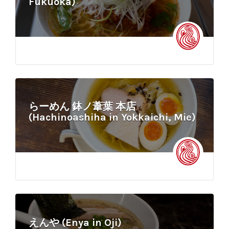
Fukuoka)
らーめん 鉢ノ葦葉 本店
(Hachinoashiha in Yokkaichi, Mie)
えんや (Enya in Oji)