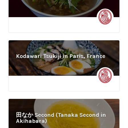
Kodawari Tsukiji in Paris, France
田なか Second (Tanaka Second in
Akihabara)