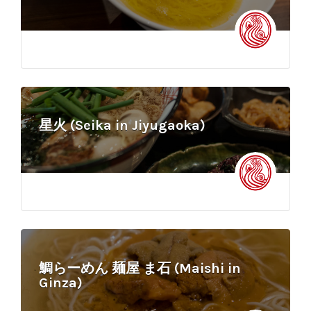
星火 (Seika in Jiyugaoka)
鯛らーめん 麺屋 ま石 (Maishi in
Ginza)