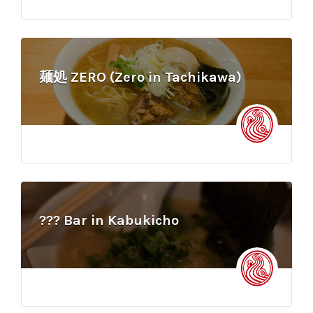
麺処 ZERO (Zero in Tachikawa)
??? Bar in Kabukicho