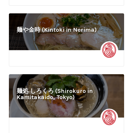
麺や金時 (Kintoki in Nerima)
麺処 しろくろ (Shirokuro in
Kamitakaido, Tokyo)