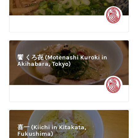
饗 くろ㐂 (Motenashi Kuroki in
Akihabara, Tokyo)
喜一 (Kiichi in Kitakata,
Fukushima)