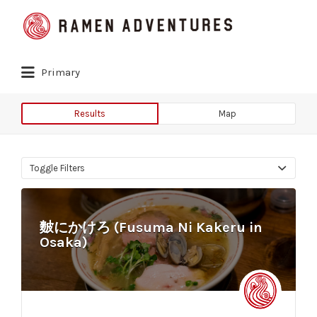
Search
for:
Primary
Results
Map
Toggle Filters
麬にかけろ (Fusuma Ni Kakeru in
Osaka)