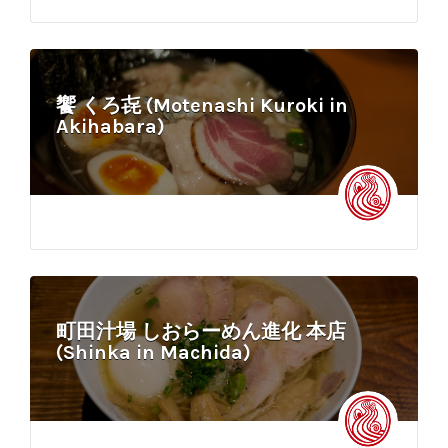
饗 くろ㐂 (Motenashi Kuroki in
Akihabara)
町田汁場 しおらーめん進化 本店
(Shinka in Machida)