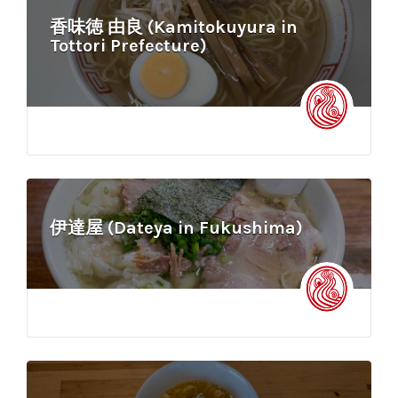
香味徳 由良 (Kamitokuyura in
Tottori Prefecture)
伊達屋 (Dateya in Fukushima)