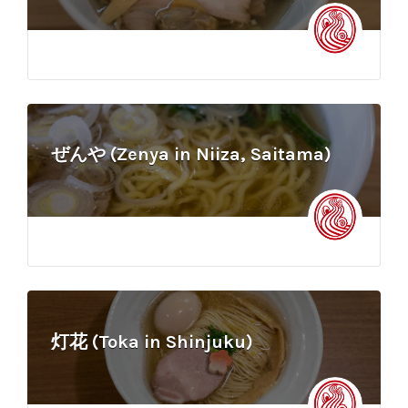
ぜんや (Zenya in Niiza, Saitama)
灯花 (Toka in Shinjuku)