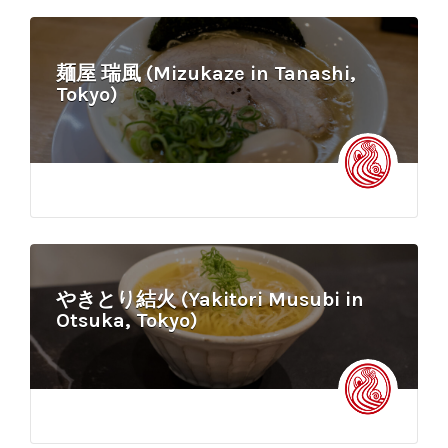
麺屋 瑞風 (Mizukaze in Tanashi,
Tokyo)
やきとり結火 (Yakitori Musubi in
Otsuka, Tokyo)