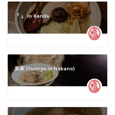
『 』 in Kanda
炭家 (Sumiya in Nakano)