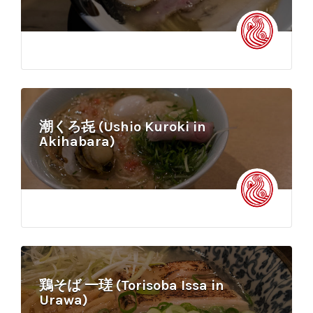
潮くろ㐂 (Ushio Kuroki in
Akihabara)
鶏そば 一瑳 (Torisoba Issa in
Urawa)