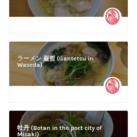
ラーメン 巌哲 (Gantetsu in
Waseda)
牡丹 (Botan in the port city of
Misaki)