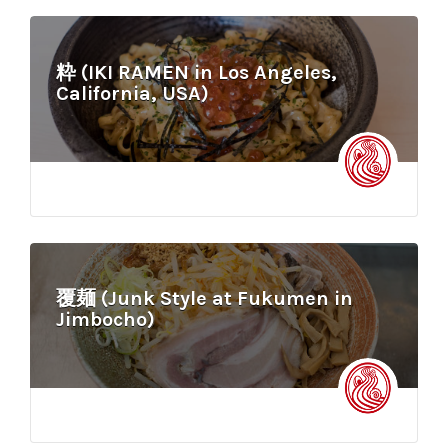
粋 (IKI RAMEN in Los Angeles,
California, USA)
覆麺 (Junk Style at Fukumen in
Jimbocho)