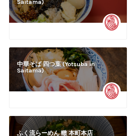
Saitama)
中華そば 四つ葉 (Yotsuba in
Saitama)
ふく流らーめん 轍 本町本店