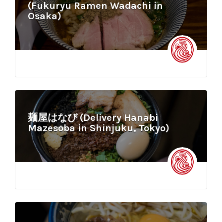
(Fukuryu Ramen Wadachi in
Osaka)
麺屋はなび (Delivery Hanabi
Mazesoba in Shinjuku, Tokyo)