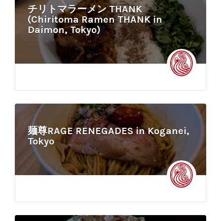
チリトマラーメン THANK
(Chiritoma Ramen THANK in
Daimon, Tokyo)
麺尊RAGE RENEGADES in Koganei,
Tokyo