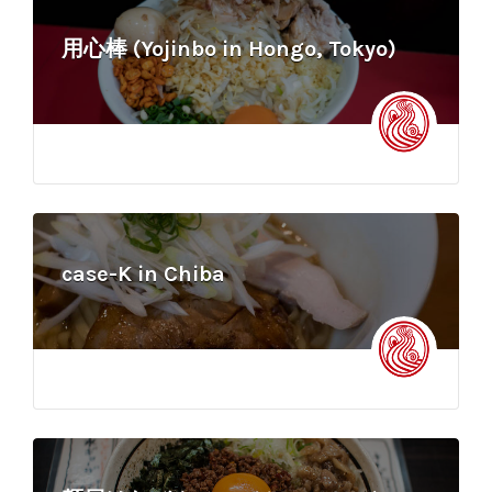
用心棒 (Yojinbo in Hongo, Tokyo)
case-K in Chiba