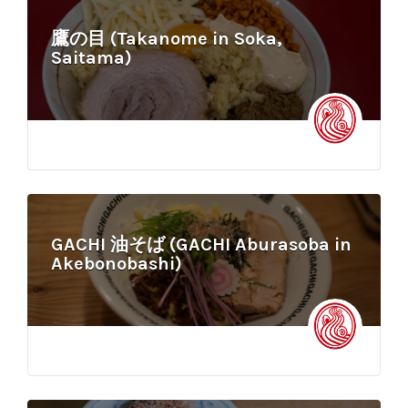
鷹の目 (Takanome in Soka,
Saitama)
GACHI 油そば (GACHI Aburasoba in
Akebonobashi)