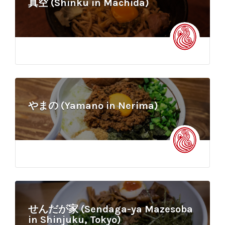
真空 (Shinku in Machida)
やまの (Yamano in Nerima)
せんだが家 (Sendaga-ya Mazesoba
in Shinjuku, Tokyo)