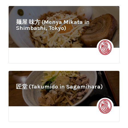
麺屋 味方 (Menya Mikata in
Shimbashi, Tokyo)
匠堂 (Takumido in Sagamihara)