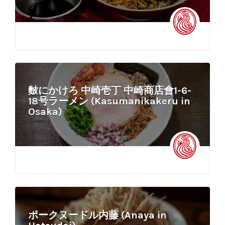
麬にかけろ 中崎壱丁 中崎商店會1-6-
18号ラーメン (Kasumanikakeru in
Osaka)
ポークヌードル内藤 (Anaya in