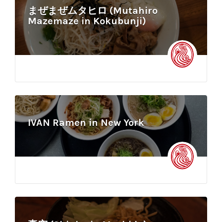
まぜまぜムタヒロ (Mutahiro
Mazemaze in Kokubunji)
IVAN Ramen in New York