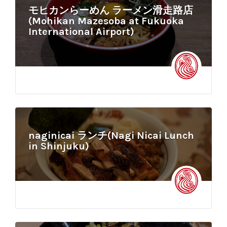
モヒカンらーめん ラーメン滑走路店
(Mohikan Mazesoba at Fukuoka
International Airport)
naginicai ランチ(Nagi Nicai Lunch
in Shinjuku)