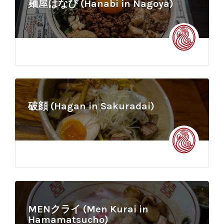
麺屋はなび (Hanabi in Nagoya)
破顔 (Hagan in Sakuradai)
MENクライ (Men Kurai in
Hamamatsucho)