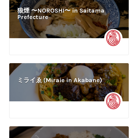
狼煙 〜NOROSHI〜 in Saitama
Prefecture
ミライゑ (Miraie in Akabane)