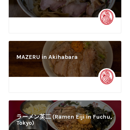
MAZERU in Akihabara
ラーメン英二 (Ramen Eiji in Fuchu,
Tokyo)