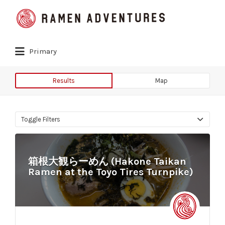
Search
for:
Primary
Results
Map
Toggle Filters
箱根大観らーめん (Hakone Taikan
Ramen at the Toyo Tires Turnpike)