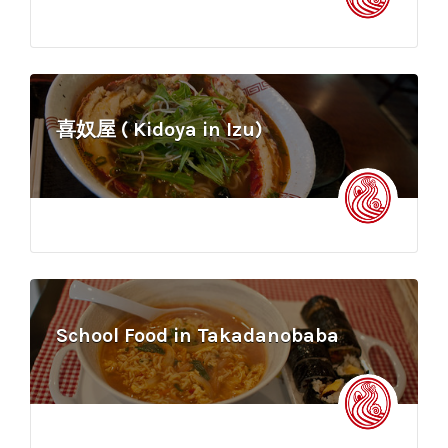
喜奴屋 ( Kidoya in Izu)
School Food in Takadanobaba