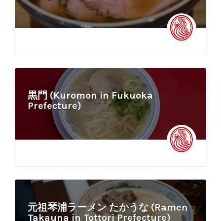
黒門 (Kuromon in Fukuoka
Prefecture)
元祖琴浦ラーメン たかうな (Ramen
Takauna in Tottori Prefecture)