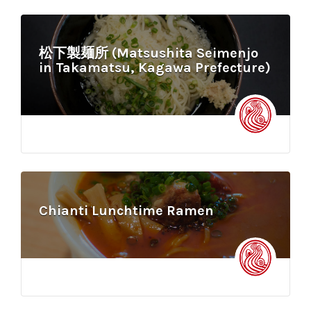
松下製麺所 (Matsushita Seimenjo
in Takamatsu, Kagawa Prefecture)
Chianti Lunchtime Ramen