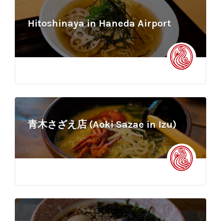
Hitoshinaya in Haneda Airport
青木さざえ店 (Aoki Sazae in Izu)