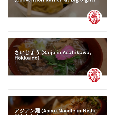
さいじょう (Saijo in Asahikawa,
Hokkaido)
アジアン麺 (Asian Noodle in Nishi-